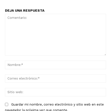
DEJA UNA RESPUESTA
Comentario:
No
Co
ele
Sit
we
Guardar mi nombre, correo electrónico y sitio web en este
navegador la próxima vez que comente.