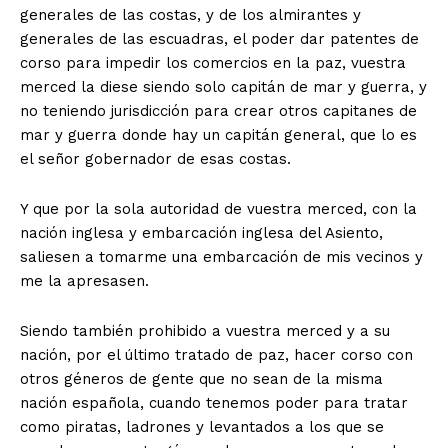
impulsados por la pasión, el pensamiento crítico y el
generales de las costas, y de los almirantes y
compromiso con la calidad informativa. Nuestro objetivo
generales de las escuadras, el poder dar patentes de
es ofrecer contenidos que aporten valor, inviten a la
corso para impedir los comercios en la paz, vuestra
reflexión y contribuyan a una sociedad más informada y
merced la diese siendo solo capitán de mar y guerra, y
plural.
no teniendo jurisdicción para crear otros capitanes de
mar y guerra donde hay un capitán general, que lo es
Este proyecto no tendría sentido sin el talento y la
el señor gobernador de esas costas.
entrega de nuestros colaboradores. Son ellos quienes
enriquecen cada sección con su mirada, su conocimiento
Y que por la sola autoridad de vuestra merced, con la
y su sensibilidad, convirtiendo cada publicación en una
nación inglesa y embarcación inglesa del Asiento,
experiencia significativa para nuestros lectores.
saliesen a tomarme una embarcación de mis vecinos y
me la apresasen.
Nos definimos por lo que hacemos y no por lo que
apoyamos. No respondemos a ninguna tendencia política
Siendo también prohibido a vuestra merced y a su
o religiosa. Nuestro único compromiso es con la verdad,
nación, por el último tratado de paz, hacer corso con
el rigor y el respeto. Apostamos por una cobertura
otros géneros de gente que no sean de la misma
informativa diversa, cultural y social, que refleje distintas
nación española, cuando tenemos poder para tratar
voces y realidades, siempre desde la honestidad y la
como piratas, ladrones y levantados a los que se