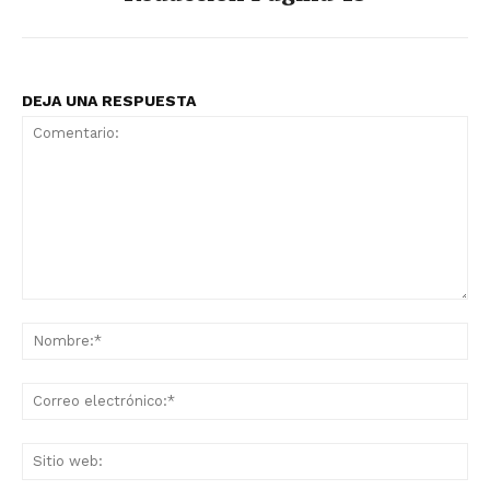
DEJA UNA RESPUESTA
Comentario:
No
Co
ele
Sit
we