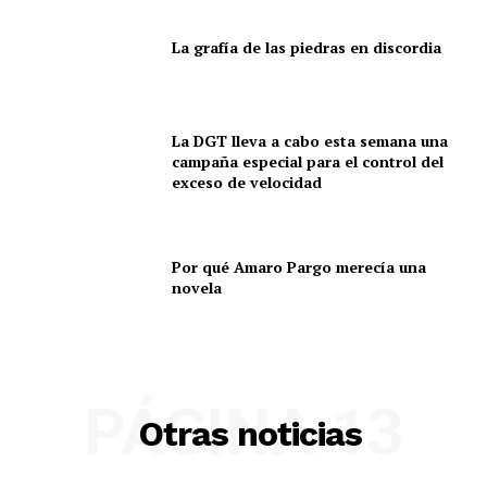
informativa diversa, cultural y social, que refleje distintas
voces y realidades, siempre desde la honestidad y la
La grafía de las piedras en discordia
responsabilidad editorial.
Gracias por acompañarnos en este camino.
La DGT lleva a cabo esta semana una
campaña especial para el control del
exceso de velocidad
Por qué Amaro Pargo merecía una
novela
PÁGINA 13
Otras noticias