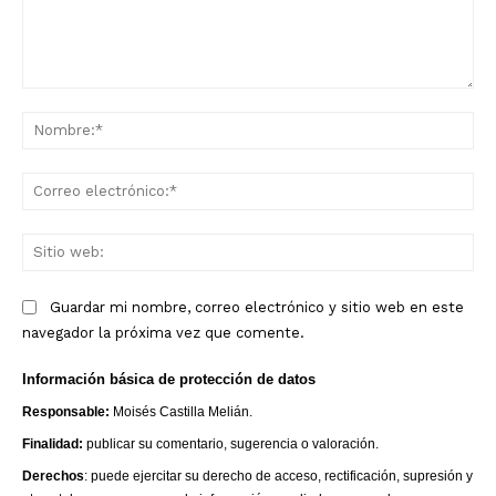
Comentario:
No
Co
ele
Sit
we
Guardar mi nombre, correo electrónico y sitio web en este
navegador la próxima vez que comente.
Información básica de protección de datos
Responsable:
Moisés Castilla Melián.
Finalidad:
publicar su comentario, sugerencia o valoración.
Derechos
: puede ejercitar su derecho de acceso, rectificación, supresión y