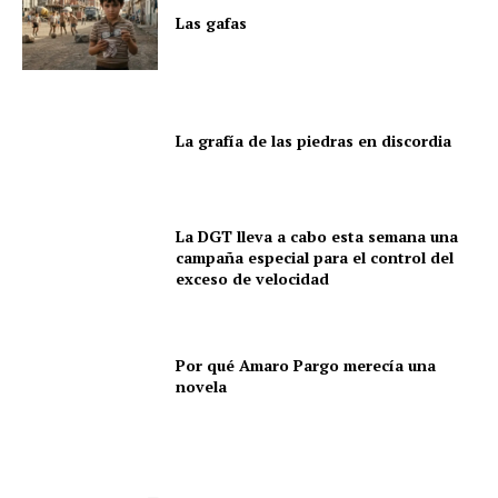
apoyamos. No respondemos a ninguna tendencia política
Las gafas
o religiosa. Nuestro único compromiso es con la verdad,
el rigor y el respeto. Apostamos por una cobertura
informativa diversa, cultural y social, que refleje distintas
voces y realidades, siempre desde la honestidad y la
La grafía de las piedras en discordia
responsabilidad editorial.
Gracias por acompañarnos en este camino.
La DGT lleva a cabo esta semana una
campaña especial para el control del
exceso de velocidad
Por qué Amaro Pargo merecía una
novela