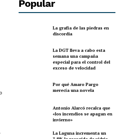
Popular
La grafía de las piedras en
discordia
La DGT lleva a cabo esta
semana una campaña
especial para el control del
exceso de velocidad
Por qué Amaro Pargo
merecía una novela
o
Antonio Alarcó recalca que
«los incendios se apagan en
invierno»
a
La Laguna incrementa un
3,8% la recogida de vidrio