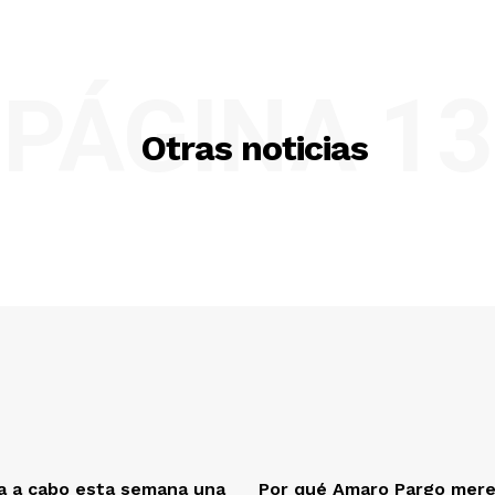
PÁGINA 13
Otras noticias
a a cabo esta semana una
Por qué Amaro Pargo mere