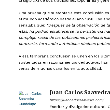
al siglo XXI de sus tradiciones, toponimia y gené
Una prueba que sustentaría esta conclusión es
el mundo académico desde el año 1958. Ese año 
señalaba que:
“Después de la observación de la
islas, ha podido establecerse la persistencia h
complejo racial de las poblaciones prehistórica
contrario, formando auténticos núcleos poblaci
Gru
A esa temprana conclusión se unen en los últim
Doce Má
sustentadas en razonamientos deductivos, han a
venas de muchos canarios en la actualidad.
Juan Carlos Saavedr
https://juancarlossaavedra.com/
Escritor y divulgador cultural