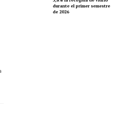
durante el primer semestre
de 2026
ras actividades, a
endiente,
to crítico y el
. Nuestro objetivo
r, inviten a la
s
d más informada y
 talento y la
on ellos quienes
a, su conocimiento
ublicación en una
 lectores.