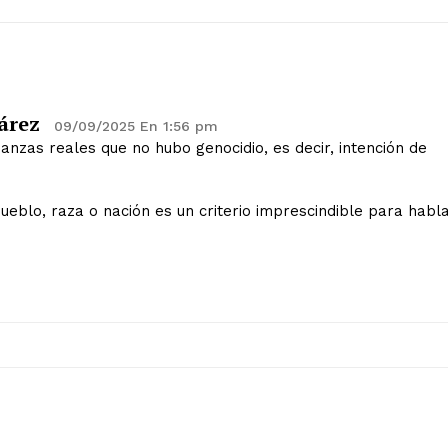
Nos definimos por lo que hacemos y n
apoyamos. No respondemos a ninguna 
o religiosa. Nuestro único compromiso
BER MÁS?
el rigor y el respeto. Apostamos por 
informativa diversa, cultural y social, q
árez
09/09/2025 En 1:56 pm
voces y realidades, siempre desde la 
anzas reales que no hubo genocidio, es decir, intención de
responsabilidad editorial.
pueblo, raza o nación es un criterio imprescindible para habl
Gracias por acompañarnos en este ca