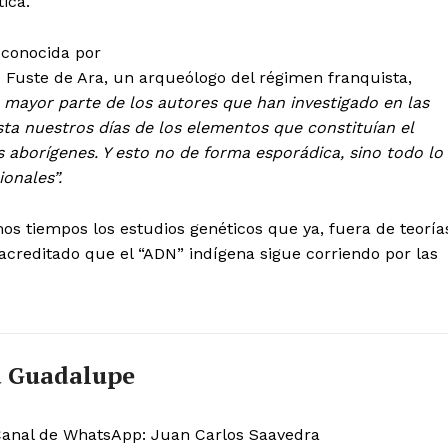
tica.
 conocida por
Página 13
Fuste de Ara, un arqueólogo del régimen franquista,
 mayor parte de los autores que han investigado en las
Somos una empresa dedicada, entre ot
asta nuestros días de los elementos que constituían el
la gestión de este diario digital indep
s aborígenes. Y esto no de forma esporádica, sino todo lo
impulsados por la pasión, el pensamien
onales”.
compromiso con la calidad informativa
es ofrecer contenidos que aporten valo
po
os tiempos los estudios genéticos que ya, fuera de teoría
reflexión y contribuyan a una socieda
s Una
creditado que el “ADN” indígena sigue corriendo por las
plural.
Este proyecto no tendría sentido sin el
entrega de nuestros colaboradores. S
enriquecen cada sección con su mirad
a Guadalupe
y su sensibilidad, convirtiendo cada p
experiencia significativa para nuestros
. Canal de WhatsApp: Juan Carlos Saavedra