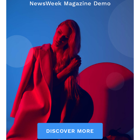
es ofrecer contenidos que aporten valor, inviten a la
reflexión y contribuyan a una sociedad más informada y
plural.
Este proyecto no tendría sentido sin el talento y la
entrega de nuestros colaboradores. Son ellos quienes
enriquecen cada sección con su mirada, su conocimiento
y su sensibilidad, convirtiendo cada publicación en una
experiencia significativa para nuestros lectores.
Nos definimos por lo que hacemos y no por lo que
apoyamos. No respondemos a ninguna tendencia política
o religiosa. Nuestro único compromiso es con la verdad,
el rigor y el respeto. Apostamos por una cobertura
informativa diversa, cultural y social, que refleje distintas
voces y realidades, siempre desde la honestidad y la
responsabilidad editorial.