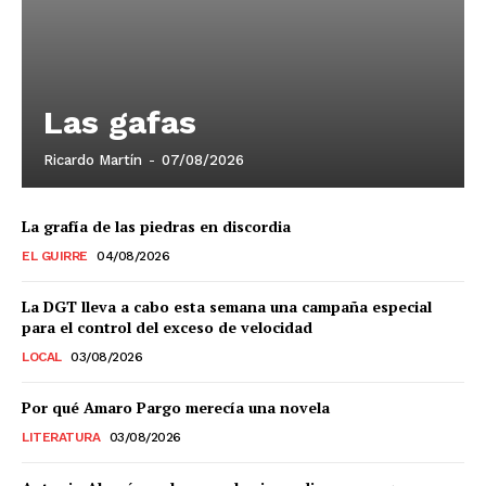
Las gafas
Ricardo Martín
-
07/08/2026
La grafía de las piedras en discordia
EL GUIRRE
04/08/2026
La DGT lleva a cabo esta semana una campaña especial
para el control del exceso de velocidad
LOCAL
03/08/2026
Grupo
Por qué Amaro Pargo merecía una novela
Doce Más Una
LITERATURA
03/08/2026