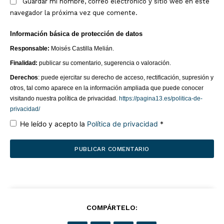
Guardar mi nombre, correo electrónico y sitio web en este
Doce Más Una
navegador la próxima vez que comente.
Información básica de protección de datos
Responsable:
Moisés Castilla Melián.
Finalidad:
publicar su comentario, sugerencia o valoración.
Derechos
: puede ejercitar su derecho de acceso, rectificación, supresión y
otros, tal como aparece en la información ampliada que puede conocer
visitando nuestra política de privacidad.
https://pagina13.es/politica-de-
privacidad/
He leído y acepto la
Política de privacidad
*
¿QUIERES SABER MÁS?
Página 13
COMPÁRTELO:
Somos una empresa dedicada, entre otras actividades, a