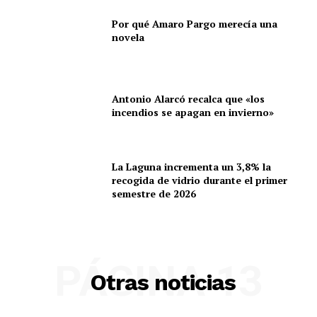
voces y realidades, siempre desde la honestidad y la
Por qué Amaro Pargo merecía una
responsabilidad editorial.
novela
Gracias por acompañarnos en este camino.
Antonio Alarcó recalca que «los
incendios se apagan en invierno»
La Laguna incrementa un 3,8% la
recogida de vidrio durante el primer
semestre de 2026
PÁGINA 13
Otras noticias