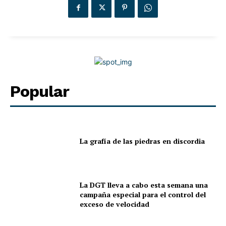
la gestión de este diario digital independiente,
impulsados por la pasión, el pensamiento crítico y el
compromiso con la calidad informativa. Nuestro objetivo
es ofrecer contenidos que aporten valor, inviten a la
reflexión y contribuyan a una sociedad más informada y
plural.
Popular
Este proyecto no tendría sentido sin el talento y la
entrega de nuestros colaboradores. Son ellos quienes
enriquecen cada sección con su mirada, su conocimiento
y su sensibilidad, convirtiendo cada publicación en una
La grafía de las piedras en discordia
experiencia significativa para nuestros lectores.
Nos definimos por lo que hacemos y no por lo que
apoyamos. No respondemos a ninguna tendencia política
La DGT lleva a cabo esta semana una
campaña especial para el control del
o religiosa. Nuestro único compromiso es con la verdad,
exceso de velocidad
el rigor y el respeto. Apostamos por una cobertura
informativa diversa, cultural y social, que refleje distintas