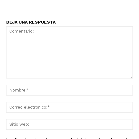
DEJA UNA RESPUESTA
Comentario:
No
Co
ele
Sit
we
Grupo