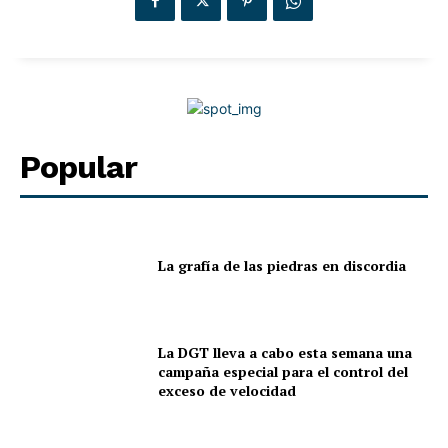
enriquecen cada sección con su mirada, su conocimiento
y su sensibilidad, convirtiendo cada publicación en una
experiencia significativa para nuestros lectores.
Nos definimos por lo que hacemos y no por lo que
apoyamos. No respondemos a ninguna tendencia política
o religiosa. Nuestro único compromiso es con la verdad,
Popular
el rigor y el respeto. Apostamos por una cobertura
informativa diversa, cultural y social, que refleje distintas
voces y realidades, siempre desde la honestidad y la
responsabilidad editorial.
La grafía de las piedras en discordia
Gracias por acompañarnos en este camino.
La DGT lleva a cabo esta semana una
campaña especial para el control del
exceso de velocidad