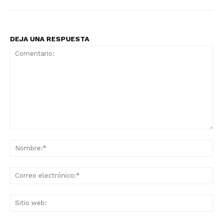
DEJA UNA RESPUESTA
Grupo
Doce Más Una
Comentario:
No
Co
ele
Sit
we