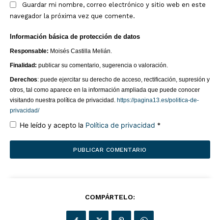
Guardar mi nombre, correo electrónico y sitio web en este
navegador la próxima vez que comente.
¿QUIERES SABER MÁS?
Información básica de protección de datos
Responsable:
Moisés Castilla Melián.
Finalidad:
publicar su comentario, sugerencia o valoración.
Página 13
Derechos
: puede ejercitar su derecho de acceso, rectificación, supresión y
otros, tal como aparece en la información ampliada que puede conocer
visitando nuestra política de privacidad.
https://pagina13.es/politica-de-
Somos una empresa dedicada, entre otras actividades, a
privacidad/
la gestión de este diario digital independiente,
He leído y acepto la
Política de privacidad
*
impulsados por la pasión, el pensamiento crítico y el
compromiso con la calidad informativa. Nuestro objetivo
es ofrecer contenidos que aporten valor, inviten a la
reflexión y contribuyan a una sociedad más informada y
plural.
COMPÁRTELO:
Este proyecto no tendría sentido sin el talento y la
entrega de nuestros colaboradores. Son ellos quienes