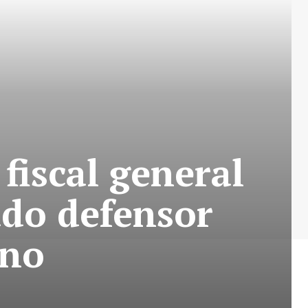
iscal general
ado defensor
ino