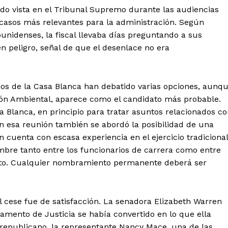
sido vista en el Tribunal Supremo durante las audiencias
 casos más relevantes para la administración. Según
unidenses, la fiscal llevaba días preguntando a sus
n peligro, señal de que el desenlace no era
rios de la Casa Blanca han debatido varias opciones, aunq
ción Ambiental, aparece como el candidato más probable.
 Blanca, en principio para tratar asuntos relacionados c
en esa reunión también se abordó la posibilidad de una
n cuenta con escasa experiencia en el ejercicio tradicional
mbre tanto entre los funcionarios de carrera como entre
nto. Cualquier nombramiento permanente deberá ser
al cese fue de satisfacción. La senadora Elizabeth Warren
tamento de Justicia se había convertido en lo que ella
 republicano, la representante Nancy Mace, una de las