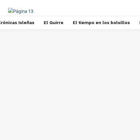
rónicas Isleñas
El Guirre
El tiempo en los bolsillos