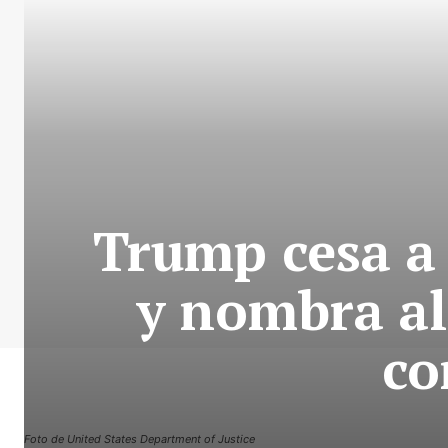
Trump cesa a
y nombra al
co
Foto de United States Department of Justice