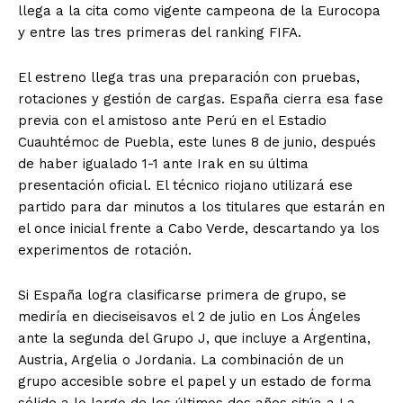
llega a la
cita como vigente campeona de
la Eurocopa
y
entre las tres
primeras del ranking
FIFA.
El estreno
llega tras una
preparación con pruebas,
rotaciones y gestión de
cargas.
España cierra esa fase
previa con el amistoso
ante Perú en el
Estadio
Cuauhtémoc de
Puebla, este lunes 8
de junio, después
de haber igualado
1-1 ante Irak en
su última
presentación oficial.
El técnico
riojano utilizará ese
partido para dar
minutos a los titulares
que estarán en
el
once inicial frente
a Cabo Verde,
descartando ya los
experimentos de rotación.
S
i España logra
clasificarse primera de
grupo, se
mediría en
dieciseisavos el 2 de julio
en Los Ángeles
ante la segunda del
Grupo J, que incluye a
Argentina,
Austria,
Argelia o Jordania.
La combinación
de un
grupo accesible
sobre el papel y un
estado de forma
sólido a lo largo de
los últimos dos
años sitúa a La