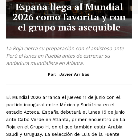
España llega al Mundial
2026 como favorita y con
el grupo más asequible
La Roja cierra su preparación con el amistoso ante
Perú el lunes en Puebla antes de estrenar su
andadura mundialista en Atlanta.
Por:
Javier Arribas
El
Mundial 2026 arranca
el jueves 11 de junio
con el
partido
inaugural entre México
y Sudáfrica en el
estadio Azteca.
España debutará el
lunes 15 de junio
ante
Cabo Verde en Atlanta,
primer encuentro de
La
Roja en el Grupo
H, en el que también
están Arabia
Saudí y
Uruguay.
La selección de Luis de
la Fuente