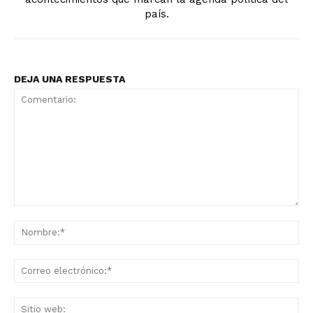
país.
DEJA UNA RESPUESTA
Comentario:
No
Co
ele
Sit