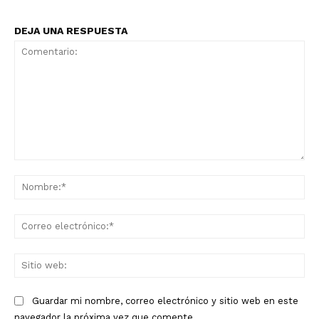
DEJA UNA RESPUESTA
Comentario:
No
Co
ele
Sit
we
Guardar mi nombre, correo electrónico y sitio web en este
navegador la próxima vez que comente.