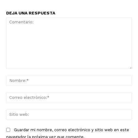
DEJA UNA RESPUESTA
Comentario:
No
Co
ele
Sit
we
Guardar mi nombre, correo electrónico y sitio web en este
navegador la próxima vez que comente.