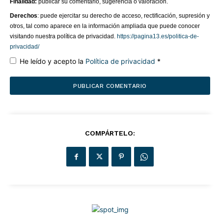
Finalidad:
publicar su comentario, sugerencia o valoración.
Derechos
: puede ejercitar su derecho de acceso, rectificación, supresión y
otros, tal como aparece en la información ampliada que puede conocer
visitando nuestra política de privacidad.
https://pagina13.es/politica-de-
privacidad/
He leído y acepto la
Política de privacidad
*
¿QUIERES SABER MÁS?
COMPÁRTELO:
Página 13
Somos una empresa dedicada, entre otras actividades, a
la gestión de este diario digital independiente,
impulsados por la pasión, el pensamiento crítico y el
compromiso con la calidad informativa. Nuestro objetivo