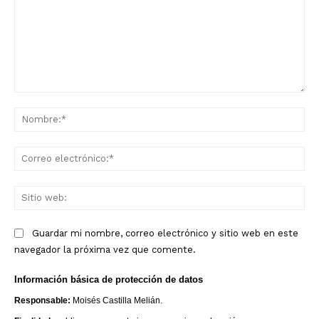
Comentario:
No
Co
ele
Sit
we
Guardar mi nombre, correo electrónico y sitio web en este
navegador la próxima vez que comente.
Grupo
Doce Más Una
Información básica de protección de datos
Responsable:
Moisés Castilla Melián.