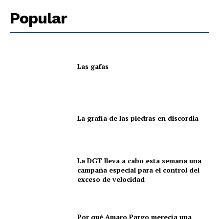
es ofrecer contenidos que aporten valor, inviten a la
Popular
reflexión y contribuyan a una sociedad más informada y
plural.
Este proyecto no tendría sentido sin el talento y la
entrega de nuestros colaboradores. Son ellos quienes
Las gafas
enriquecen cada sección con su mirada, su conocimiento
y su sensibilidad, convirtiendo cada publicación en una
experiencia significativa para nuestros lectores.
La grafía de las piedras en discordia
Nos definimos por lo que hacemos y no por lo que
apoyamos. No respondemos a ninguna tendencia política
o religiosa. Nuestro único compromiso es con la verdad,
La DGT lleva a cabo esta semana una
el rigor y el respeto. Apostamos por una cobertura
campaña especial para el control del
informativa diversa, cultural y social, que refleje distintas
exceso de velocidad
voces y realidades, siempre desde la honestidad y la
responsabilidad editorial.
Por qué Amaro Pargo merecía una