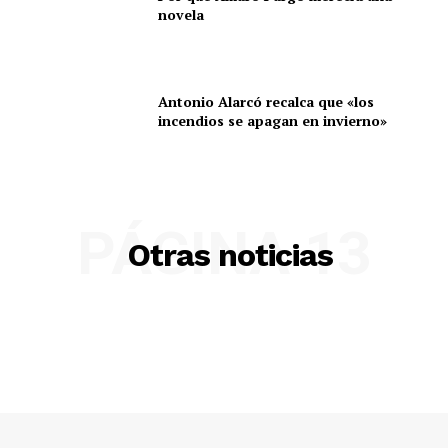
Gracias por acompañarnos en este camino.
novela
Antonio Alarcó recalca que «los
incendios se apagan en invierno»
PÁGINA 13
Otras noticias